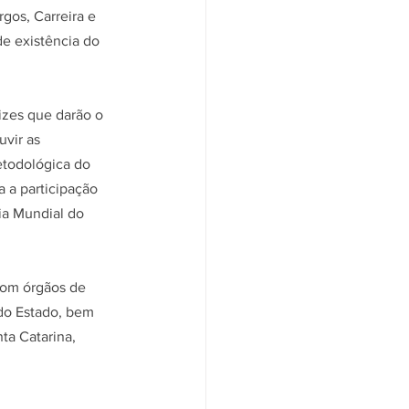
gos, Carreira e 
e existência do 
izes que darão o 
vir as 
etodológica do 
a a participação 
ia Mundial do 
om órgãos de 
do Estado, bem 
ta Catarina, 