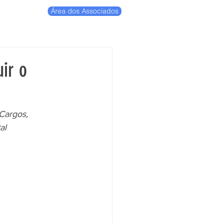
Área dos Associados
ir o
Cargos, 
al