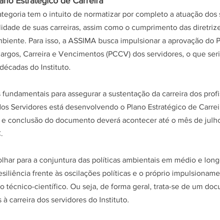
no Estratégico de Carreira
egoria tem o intuito de normatizar por completo a atuação dos 
alidade de suas carreiras, assim como o cumprimento das diretriz
biente. Para isso, a ASSIMA busca impulsionar a aprovação do P
Cargos, Carreira e Vencimentos (PCCV) dos servidores, o que ser
écadas do Instituto.
undamentais para assegurar a sustentação da carreira dos profi
dos Servidores está desenvolvendo o Plano Estratégico de Carrei
o e conclusão do documento deverá acontecer até o mês de julh
.
har para a conjuntura das políticas ambientais em médio e longo
iliência frente às oscilações políticas e o próprio impulsioname
o técnico-científico. Ou seja, de forma geral, trata-se de um do
 à carreira dos servidores do Instituto.