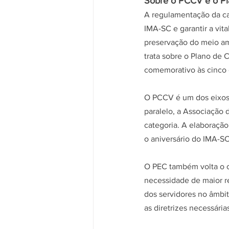
Sobre o PCCV e o Pla
A regulamentação da cat
IMA-SC e garantir a vit
preservação do meio am
trata sobre o Plano de 
comemorativo às cinco d
O PCCV é um dos eixos f
paralelo, a Associação 
categoria. A elaboraçã
o aniversário do IMA-SC
O PEC também volta o ol
necessidade de maior res
dos servidores no âmbit
as diretrizes necessárias