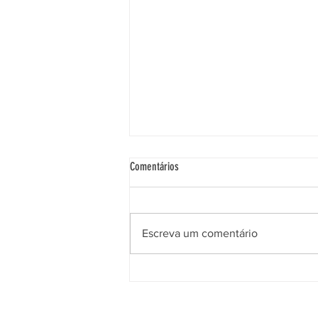
Comentários
Escreva um comentário
Avanço histórico: Plano de Cargos,
Carreira e Subsídio dos servidores do
IMA é aprovado em plenário na ALESC