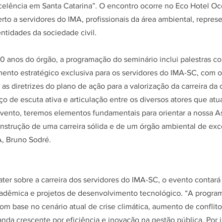
elência em Santa Catarina”. O encontro ocorre no Eco Hotel O
erto a servidores do IMA, profissionais da área ambiental, repres
entidades da sociedade civil.
anos do órgão, a programação do seminário inclui palestras com
ento estratégico exclusiva para os servidores do IMA-SC, com o
as diretrizes do plano de ação para a valorização da carreira da 
o de escuta ativa e articulação entre os diversos atores que atu
evento, teremos elementos fundamentais para orientar a nossa A
nstrução de uma carreira sólida e de um órgão ambiental de exce
, Bruno Sodré.
bater sobre a carreira dos servidores do IMA-SC, o evento contará
acadêmica e projetos de desenvolvimento tecnológico. “A progra
com
base no cenário atual de crise climática, aumento de conflito
da crescente por eficiência e inovação na gestão pública. Por 