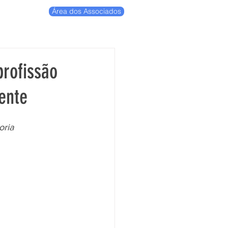
Área dos Associados
profissão
ente
oria