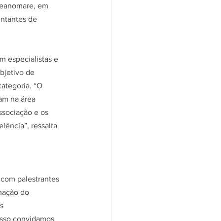
ceanomare, em 
entantes de 
 especialistas e 
bjetivo de 
categoria. “O 
am na área 
ssociação e os 
lência”, ressalta 
 com palestrantes 
mação do 
s 
isso convidamos 