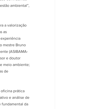
estão ambiental”, 
a a valorização 
s as 
 experiência 
do mestre Bruno 
biente (ASIBAMA-
sor e doutor 
de meio ambiente; 
as de 
oficina prática 
ativo e análise de 
 fundamental da 