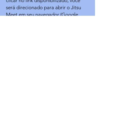
clicar no link disponibilizado, você
será direcionado para abrir o Jitsu
Meet em seu navegador (Google
Chrome , Mozilla Firefox ou Microsoft
Edge). Se você está utilizando o
celular, será preciso baixar o
aplicativo do Jitsi Meet em seu
celular (ambas as alternativas
funcionam).
Vai aparecer minha imagem e voz
quando eu for falar no Google Meet?
Antes de solicitar para entrar na sala
do Jitsi Meet, ou depois de entrar,
você tem a opção de desabilitar sua
câmera e/ou microfone. Na sua vez
de falar, você precisa habilitar o seu
microfone, sendo o vídeo opcional.