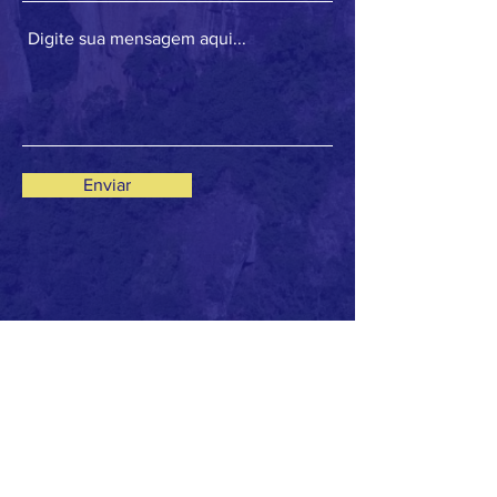
Enviar
E-mails:
secretaria@assima.com.br
presidencia@assima.com.br
Facebook
/
Instagram