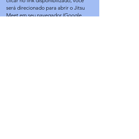
clicar no link disponibilizado, você
será direcionado para abrir o Jitsu
Meet em seu navegador (Google
Chrome , Mozilla Firefox ou Microsoft
Edge). Se você está utilizando o
celular, será preciso baixar o
aplicativo do Jitsi Meet em seu
celular (ambas as alternativas
funcionam).
Vai aparecer minha imagem e voz
quando eu for falar no Google Meet?
Antes de solicitar para entrar na sala
do Jitsi Meet, ou depois de entrar,
você tem a opção de desabilitar sua
câmera e/ou microfone. Na sua vez
de falar, você precisa habilitar o seu
microfone, sendo o vídeo opcional.