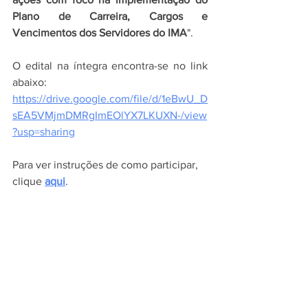
Plano de Carreira, Cargos e 
Vencimentos dos Servidores do IMA
".
O edital na íntegra encontra-se no link 
abaixo:
https://drive.google.com/file/d/1eBwU_D
sEA5VMjmDMRgImEOlYX7LKUXN-/view
?usp=sharing
Para ver instruções de como participar, 
clique 
aqui
. 