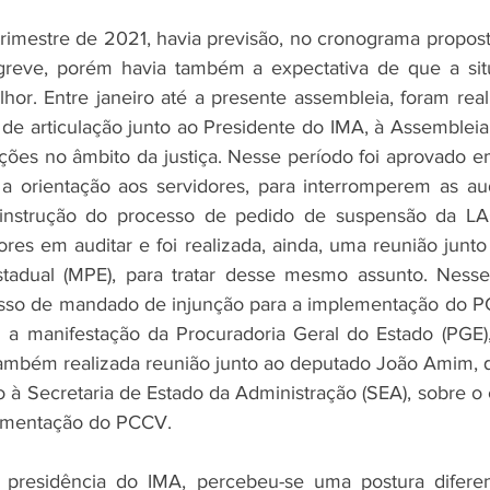
 trimestre de 2021, havia previsão, no cronograma propost
greve, porém havia também a expectativa de que a sit
hor. Entre janeiro até a presente assembleia, foram real
de articulação junto ao Presidente do IMA, à Assembleia 
ções no âmbito da justiça. Nesse período foi aprovado e
a orientação aos servidores, para interromperem as aud
instrução do processo de pedido de suspensão da LAC,
ores em auditar e foi realizada, ainda, uma reunião junt
Estadual (MPE), para tratar desse mesmo assunto. Nesse
so de mandado de injunção para a implementação do PCC
m a manifestação da Procuradoria Geral do Estado (PGE)
 também realizada reunião junto ao deputado João Amim,
 à Secretaria de Estado da Administração (SEA), sobre o
lementação do PCCV.
residência do IMA, percebeu-se uma postura diferent