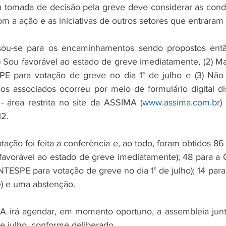
 tomada de decisão pela greve deve considerar as condi
om a ação e as iniciativas de outros setores que entraram
ou-se para os encaminhamentos sendo propostos então
1) Sou favorável ao estado de greve imediatamente, (2) M
E para votação de greve no dia 1° de julho e (3) Não s
os associados ocorreu por meio de formulário digital dis
- área restrita no site da ASSIMA (
www.assima.com.br
)
2. 
ação foi feita a conferência e, ao todo, foram obtidos 86
favorável ao estado de greve imediatamente); 48 para a 
TESPE para votação de greve no dia 1° de julho); 14 para
e) e uma abstenção.
MA irá agendar, em momento oportuno, a assembleia junt
e julho, conforme deliberado. 