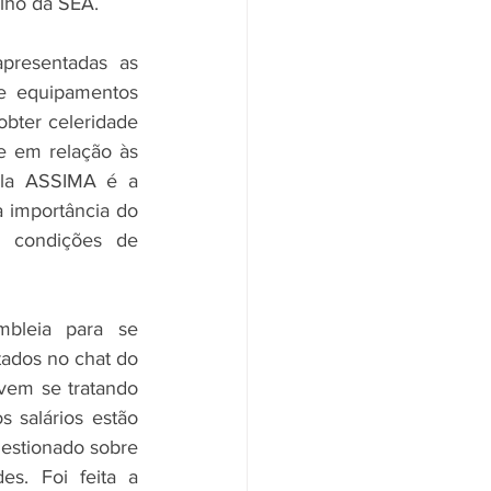
lho da SEA. 
resentadas as 
 equipamentos 
bter celeridade 
e em relação às 
la ASSIMA é a 
importância do 
 condições de 
bleia para se 
ados no chat do 
vem se tratando 
salários estão 
estionado sobre 
s. Foi feita a 