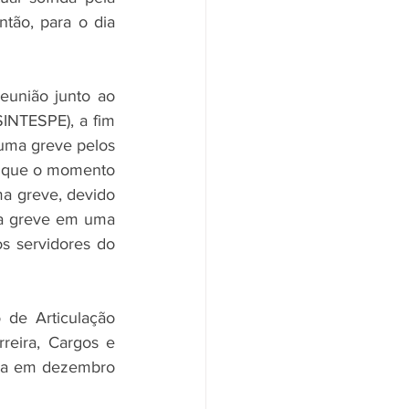
tão, para o dia 
união junto ao 
INTESPE), a fim 
uma greve pelos 
, que o momento 
ma greve, devido 
da greve em uma 
 servidores do 
de Articulação 
eira, Cargos e 
da em dezembro 