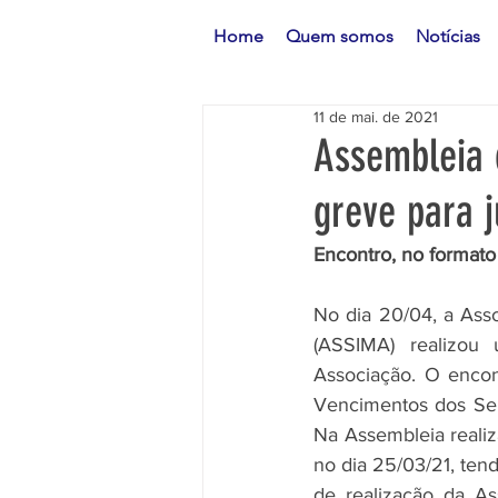
Home
Quem somos
Notícias
11 de mai. de 2021
Assembleia 
greve para j
Encontro, no formato
No dia 20/04, a Asso
(ASSIMA) realizou 
Associação. O encon
Vencimentos dos Ser
Na Assembleia reali
no dia 25/03/21, tend
de realização da Ass