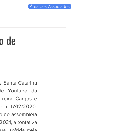
Área dos Associados
o de
 Santa Catarina 
do Youtube da 
eira, Cargos e 
em 17/12/2020. 
o de assembleia 
021, a tentativa 
al sofrida pela 