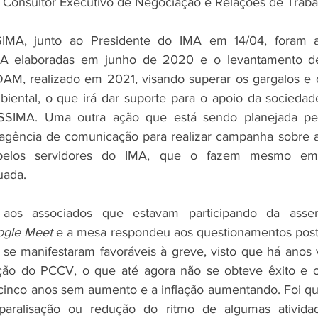
, Consultor Executivo de Negociação e Relações de Traba
MA, junto ao Presidente do IMA em 14/04, foram ap
A elaboradas em junho de 2020 e o levantamento de
AM, realizado em 2021, visando superar os gargalos e o
iental, o que irá dar suporte para o apoio da sociedad
ASSIMA. Uma outra ação que está sendo planejada pe
agência de comunicação para realizar campanha sobre a 
o pelos servidores do IMA, que o fazem mesmo em
uada. 
 aos associados que estavam participando da assem
gle Meet
 e a mesa respondeu aos questionamentos post
se manifestaram favoráveis à greve, visto que há anos 
ão do PCCV, o que até agora não se obteve êxito e os 
cinco anos sem aumento e a inflação aumentando. Foi qu
paralisação ou redução do ritmo de algumas atividade