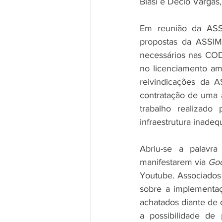
Blasi e Décio Vargas
Em reunião da ASSI
propostas da ASSIM
necessários nas COD
no licenciamento amb
reivindicações da 
contratação de uma 
trabalho realizad
infraestrutura inadeq
Abriu-se a palavra
manifestarem via 
Goo
Youtube. Associados 
sobre a implementaç
achatados diante de 
a possibilidade de 