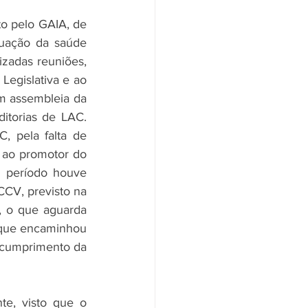
o pelo GAIA, de 
uação da saúde 
izadas reuniões, 
Legislativa e ao 
m assembleia da 
itorias de LAC. 
 pela falta de 
o ao promotor do 
 período houve 
V, previsto na 
, o que aguarda 
 que encaminhou 
 cumprimento da 
e, visto que o 