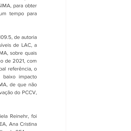
IMA, para obter 
um tempo para 
9.5, de autoria 
íveis de LAC, a 
MA, sobre quais 
io de 2021, com 
l referência, o 
 baixo impacto 
MA, de que não 
vação do PCCV, 
a Reinehr, foi 
A, Ana Cristina 