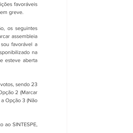
ções favoráveis 
 em greve. 
, os seguintes 
arcar assembleia 
ou favorável a 
ponibilizado na 
 e esteve aberta 
 votos, sendo 23 
Opção 2 (Marcar 
 a Opção 3 (Não 
o ao SINTESPE, 