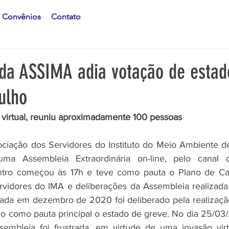
Convênios
Contato
da ASSIMA adia votação de estad
ulho
 virtual, reuniu aproximadamente 100 pessoas
ciação dos Servidores do Instituto do Meio Ambiente de
uma Assembleia Extraordinária on-line, pelo canal 
tro começou às 17h e teve como pauta o Plano de Carr
vidores do IMA e deliberações da Assembleia realizada 
zada em dezembro de 2020 foi deliberado pela realizaçã
o como pauta principal o estado de greve. No dia 25/03/2
embleia foi frustrada, em virtude de uma invasão virtu