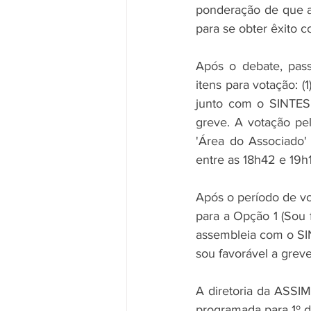
ponderação de que a
para se obter êxito c
Após o debate, pass
itens para votação: (
junto com o SINTESP
greve. A votação pel
'Área do Associado' 
entre as 18h42 e 19h1
Após o período de vot
para a Opção 1 (Sou 
assembleia com o SIN
sou favorável a grev
A diretoria da ASSI
programada para 1º d