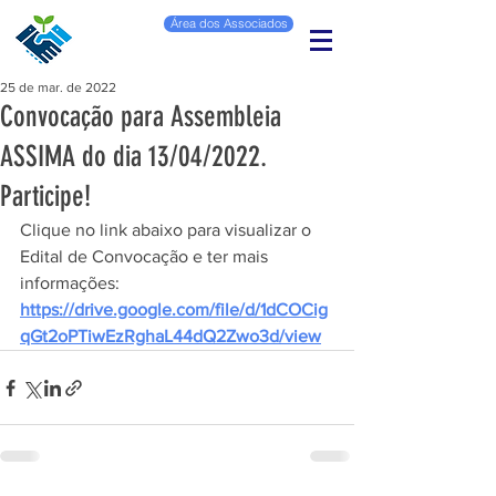
Área dos Associados
25 de mar. de 2022
Convocação para Assembleia
ASSIMA do dia 13/04/2022.
Participe!
Clique no link abaixo para visualizar o 
Edital de Convocação e ter mais 
informações:
https://drive.google.com/file/d/1dCOCig
qGt2oPTiwEzRghaL44dQ2Zwo3d/view