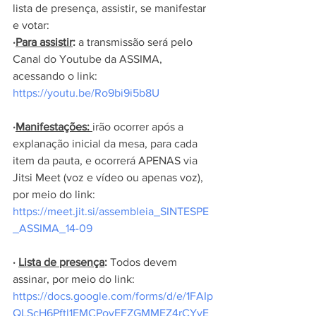
lista de presença, assistir, se manifestar 
e votar:
·
Para assistir
:
 a transmissão será pelo 
Canal do Youtube da ASSIMA, 
acessando o link: 
https://youtu.be/Ro9bi9i5b8U
·
Manifestações:
irão ocorrer após a 
explanação inicial da mesa, para cada 
item da pauta, e ocorrerá APENAS via 
Jitsi Meet (voz e vídeo ou apenas voz), 
por meio do link: 
https://meet.jit.si/assembleia_SINTESPE
_ASSIMA_14-09
· 
Lista de presença
:
 Todos devem 
assinar, por meio do link:
https://docs.google.com/forms/d/e/1FAIp
QLScH6Pftl1EMCPovEFZGMMEZ4rCYvE