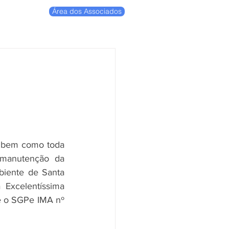
Área dos Associados
,
, bem como toda 
manutenção da 
biente de Santa 
 Excelentíssima 
é o SGPe IMA nº 