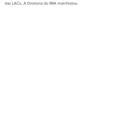
das LACs. A Diretoria do IMA manifestou 
que não considera o momento oportuno 
para a retomada das discussões e 
negociações do Plano junto ao Governo, 
diante da crise econômica gerada pela 
pandemia, e que os compromissos 
assumidos antes da pandemia, como a 
contratação de técnicos admitidos via 
concurso público para o IMA, serão 
efetivados.
Ver tudo
Posts recentes