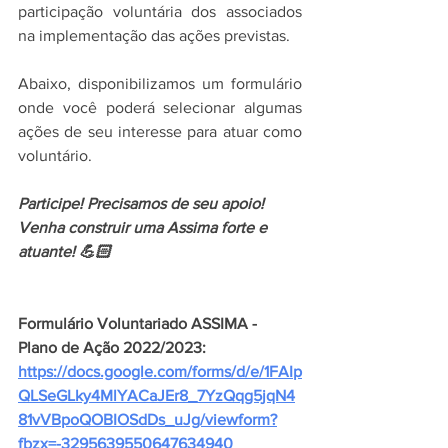
participação voluntária dos associados 
na implementação das ações previstas.
Abaixo, disponibilizamos um formulário 
onde você poderá selecionar algumas 
ações de seu interesse para atuar como 
voluntário.
Participe! Precisamos de seu apoio!
Venha construir uma Assima forte e 
atuante! 💪🏻
Formulário Voluntariado ASSIMA - 
Plano de Ação 2022/2023: 
https://docs.google.com/forms/d/e/1FAIp
QLSeGLky4MlYACaJEr8_7YzQqg5jqN4
81vVBpoQOBIOSdDs_uJg/viewform?
fbzx=-3295639550647634940